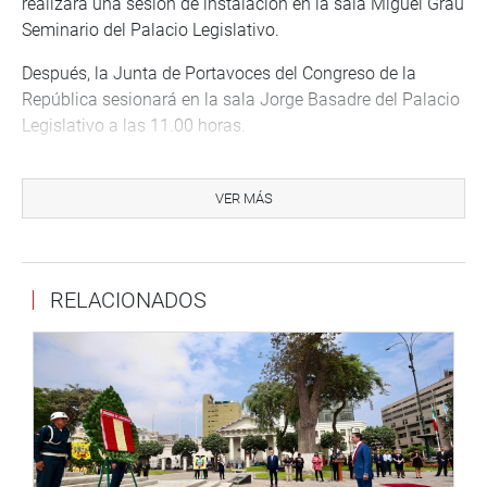
realizará una sesión de instalación en la sala Miguel Grau
Seminario del Palacio Legislativo.
Después, la Junta de Portavoces del Congreso de la
República sesionará en la sala Jorge Basadre del Palacio
Legislativo a las 11.00 horas.
En la tarde, la Comisión Investigadora de Abusos
Sexuales contra Menores de Edad en Organizaciones
VER MÁS
presidida por el parlamentario Alberto De Belaúnde De
Cárdenas (NA) tendrá una sesión en la que Carlos Jibaja,
psicólogo, psicoterapeuta y Director de Salud Mental
RELACIONADOS
Centro de Atención Psicosocial (CAPS) presentará la Guía
de Daño Psíquico, su importancia para la judicialización
de los casos de abuso sexual; los avances y retrocesos de
su uso por el Instituto de Medicina Legal y la necesidad
de contar con este instrumento para valorar el daño en
niños, niñas y adolescentes. Luego, Juana Lloret,
psicóloga y psicoterapeuta, hablará de las secuelas de la
experiencia traumática de la violencia sexual en niños,