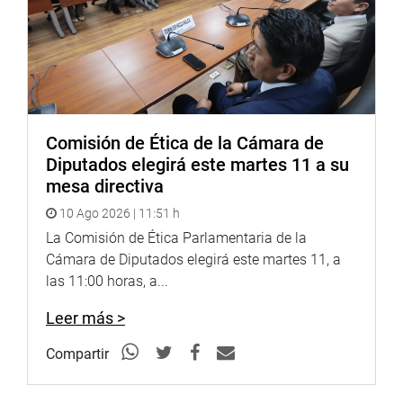
Puede encontrar más información en nuestra página web
y redes sociales.
Heraldo
:
goo.gl/Ty5Tto
Portal:
http://www.congreso.gob.pe/
Facebook:
https://goo.gl/s5t7XN
Comisión de Ética de la Cámara de
Diputados elegirá este martes 11 a su
Twitter:
https://goo.gl/iMywRR
mesa directiva
YouTube:
https://goo.gl/VBXBNk
10 Ago 2026 | 11:51 h
Radio:
goo.gl/hMwTg1
La Comisión de Ética Parlamentaria de la
fotografia.congreso.gob.pe
Cámara de Diputados elegirá este martes 11, a
las 11:00 horas, a...
Leer más >
Compartir