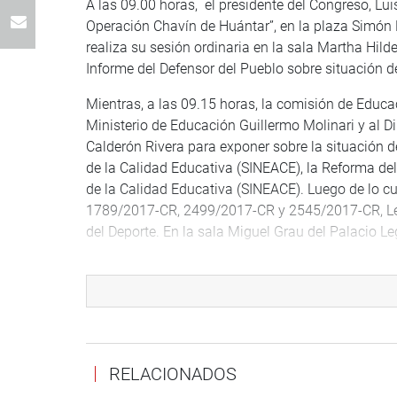
A las 09.00 horas, el presidente del Congreso, Lui
Operación Chavín de Huántar”, en la plaza Simón 
realiza su sesión ordinaria en la sala Martha Hilde
Informe del Defensor del Pueblo sobre situación de
Mientras, a las 09.15 horas, la comisión de Educa
Ministerio de Educación Guillermo Molinari y al D
Calderón Rivera para exponer sobre la situación d
de la Calidad Educativa (SINEACE), la Reforma del
de la Calidad Educativa (SINEACE). Luego de lo cu
1789/2017-CR, 2499/2017-CR y 2545/2017-CR, Ley 
del Deporte. En la sala Miguel Grau del Palacio Leg
Por su parte, el congresista Humberto Morales, in
Apicultores”, que se hará en la sala Luis Bedoya R
horas.
A media mañana, 11.00 horas, la Comisión de Rela
N° 314/2016-PE que aprueba el Convenio sobre el
RELACIONADOS
y Francia. Asimismo, el Proyecto N° 1336/2016-PE