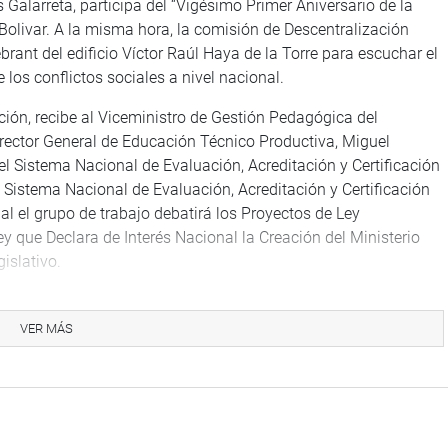
s Galarreta, participa del “Vigésimo Primer Aniversario de la
Bolivar. A la misma hora, la comisión de Descentralización
brant del edificio Víctor Raúl Haya de la Torre para escuchar el
 los conflictos sociales a nivel nacional.
ción, recibe al Viceministro de Gestión Pedagógica del
irector General de Educación Técnico Productiva, Miguel
el Sistema Nacional de Evaluación, Acreditación y Certificación
 Sistema Nacional de Evaluación, Acreditación y Certificación
al el grupo de trabajo debatirá los Proyectos de Ley
que Declara de Interés Nacional la Creación del Ministerio
islativo.
vita a la mesa de trabajo: “Confederación Peruana de
eyes del edificio Raúl Haya de la Torre también a las 09.45
VER MÁS
ciones Exteriores debate el Proyecto de Resolución Legislativa
 traslado de personas condenadas entre los gobiernos de Perú
 que aprueba la Constitución del Centro para los Servicios de