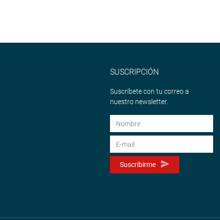
ina web y redes
ttps://www.facebook.com/congresodelarepublicadelperu?
SUSCRIPCIÓN
Suscríbete con tu correo a
nuestro newsletter.
Suscribirme