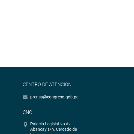
CENTRO DE ATENCIÓN
prensa@congreso.gob.pe
CNC
Palacio Legislativo Av.
Abancay s/n. Cercado de