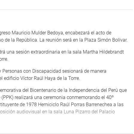
ongreso Mauricio Mulder Bedoya, encabezará el acto de
 de la República. La reunión será en la Plaza Simón Bolívar.
drá una sesión extraordinaria en la sala Martha Hildebrandt
orre.
l y Personas con Discapacidad sesionará de manera
l edificio Víctor Raúl Haya de la Torre.
emorativa del Bicentenario de la Independencia del Perú que
e (PPK) realizará una ceremonia conmemorando el 40º
stituyente de 1978 Hemiciclo Raúl Porras Barrenechea a las
sición audiovisual en la sala Luna Pizarro del Palacio
ez (FA) organizará el evento de clausura de las actividades de