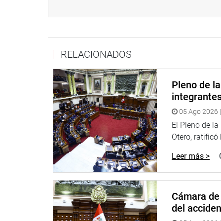
la Comisión de Trabajo y Seguridad Social del per
Andrade Carmona del edificio Juan Santos Atahua
PRENSA CONGRESO 24-07-18
RELACIONADOS
Puede encontrar más información en nuestra pági
Heraldo
:
goo.gl/Ty5Tto
Pleno de l
integrante
Portal:
http://www.congreso.gob.pe/
05 Ago 2026 |
Facebook:
https://goo.gl/s5t7XN
El Pleno de l
Twitter:
https://goo.gl/iMywRR
Otero, ratificó
YouTube:
https://goo.gl/VBXBNk
Leer más >
Radio:
goo.gl/hMwTg1
fotografia.congreso.gob.pe
Cámara de 
del accide