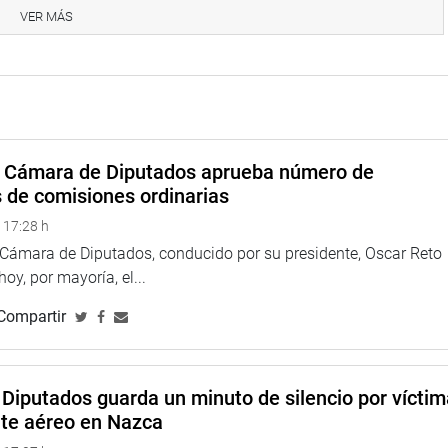
iodo anual de sesiones 2017 -2018 en el auditorio Alberto
VER MÁS
lpa a las 18.00 horas.(WHS)
na web y redes sociales.
a Cámara de Diputados aprueba número de
s de comisiones ordinarias
 17:28 h
a Cámara de Diputados, conducido por su presidente, Oscar Reto
 hoy, por mayoría, el...
Compartir
Diputados guarda un minuto de silencio por vícti
nte aéreo en Nazca