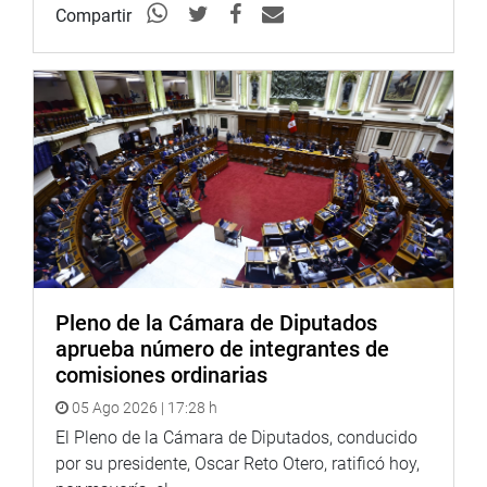
Parlamentarias Peruanas
Compartir
«Emprendimiento»
-Congresista Luisa María
Cuculiza Torre
18:00
Congresista Carmen
Homenaje:
Omonte Durand
«Mujeres Empresarias»
18:00
Congresista Carmen
Homenaje:
Omonte Durand
«Mujeres Empresarias»
Pleno de la Cámara de Diputados
aprueba número de integrantes de
comisiones ordinarias
05 Ago 2026 | 17:28 h
El Pleno de la Cámara de Diputados, conducido
por su presidente, Oscar Reto Otero, ratificó hoy,