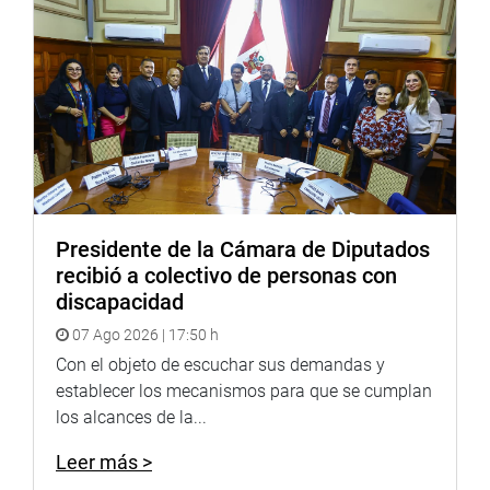
11:00
Congresista Wilder Ruiz
Ceremonia:
Loayza
«Condecoración a los Al
la IE San Mateo de Huanch
Prov. de Huarochirí – Lima
ocupar el Segundo Lugar e
Concurso de Ferias de Cie
Proyecto Multimedia Fina
Continental, realizado en 
Presidente de la Cámara de Diputados
Ciudad de Jalisco – Méxi
recibió a colectivo de personas con
discapacidad
11:00
Comisión de Inclusión
Ceremonia:
Social y Personas con
07 Ago 2026 | 17:50 h
«Condecoración del Cong
Discapacidad
Con el objeto de escuchar sus demandas y
Eduardo Nayap Kinín, por 
establecer los mecanismos para que se cumplan
Centro de Capacitación
los alcances de la...
Sembrando Valores»
Leer más >
16:00
Mesa de Mujeres
Seminario: