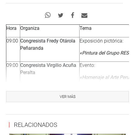
Hora
Organiza
Tema
09:00
Congresista Fredy Otárola
Exposición pictórica:
Peñaranda
«Pintura del Grupo RESUR
09:00
Congresista Virgilio Acuña
Evento:
Peralta
«Homenaje al Arte Perua
10:00
Congresista Mariano
Ceremonia:
VER MÁS
Portugal Catacora –
«Reconocimiento a las
Segundo Vicepresidente del
Autoridades de la Univers
Congreso de la República
Andina Néstor Cáceres
RELACIONADOS
Velásquez»