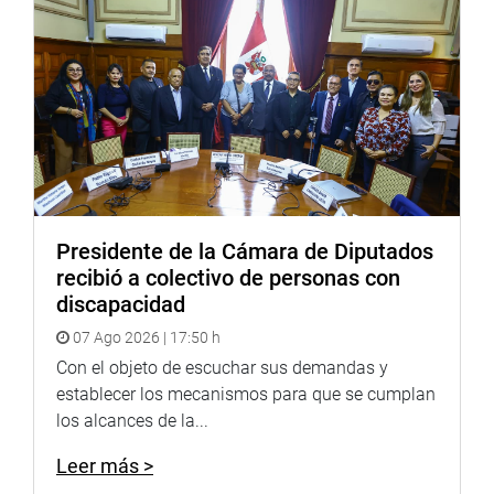
Evaluación de la Ejecución
11:00
del Presupuesto Asignado
a la Seguridad Ciudadana
-Congresista Carmen Rosa
Núñez Campos
Comisión Investigadora
Sesión Extraordinaria
encargada de investigar el
pago de presuntas coimas
Presidente de la Cámara de Diputados
a funcionarios peruanos
recibió a colectivo de personas con
por parte de Empresa
discapacidad
Brasileñas Odebrecht,
07 Ago 2026 | 17:50 h
Camargo Correa, OAS,
Con el objeto de escuchar sus demandas y
Andrade Gutiérrez, Quiroz
15:00
establecer los mecanismos para que se cumplan
Galvao y otras, desde el
los alcances de la...
inicio de sus actividades
hasta la fecha, por
Leer más >
cualquier forma de contrato