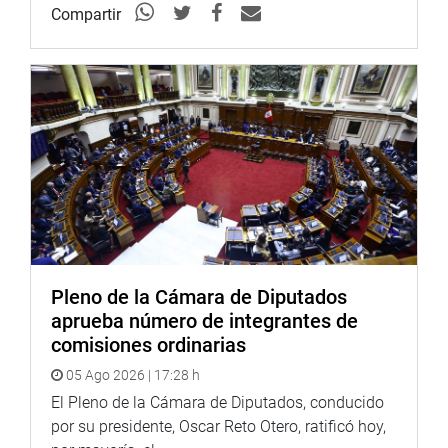
con el Estado Peruano
Compartir
-Congresista Juan Pari
Choquecota
Comisión de Economía,
Reunión de trabajo
Banca e Inteligencia
15:00
Financiera
Congresista Eduardo
Reunión de trabajo
Nayap Kinín
Pleno de la Cámara de Diputados
15:30
aprueba número de integrantes de
comisiones ordinarias
05 Ago 2026 | 17:28 h
El Pleno de la Cámara de Diputados, conducido
por su presidente, Oscar Reto Otero, ratificó hoy,