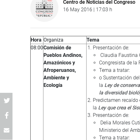
Centro de Noticias del Congreso
16 May 2016 | 17:03 h
Hora
Organiza
Tema
08:00
Comisión de
Presentación de:
Pueblos Andinos,
Claudia Faustina 
Amazónicos y
Congresista de la 
Afroperuanos,
Tema a tratar:
Ambiente y
o Sustentación de
Ecología
la
Ley de conservac
la diversidad biol
Predictamen recaído 
la
Ley que crea el S
Presentación de:
Delia Morales Cuti
Ministerio del Am
Tema a tratar: