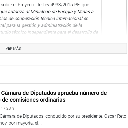
 sobre el Proyecto de Ley 4933/2015-PE, que
que autoriza al Ministerio de Energía y Minas a
nios de cooperación técnica internacional en
al para la gestión y administración de la
studio técnico independiente para el desarrollo de
 de remediación ambiental de las áreas afectadas
de hidrocarburos en el ex lote 1-AB y en el lote 8
.
VER MÁS
ornejo,
 de Perupetro S.A.
za Simauchi,
Consejo Directivo de la Sociedad Peruana de
– SPH.
a Cámara de Diputados aprueba número de
s de comisiones ordinarias
reación de la Zona Reservada Mar Pacífico
o.
 17:28 h
endría sobre los proyectos que se estarían
a Cámara de Diputados, conducido por su presidente, Oscar Reto
exploración y explotación de hidrocarburos
 hoy, por mayoría, el...