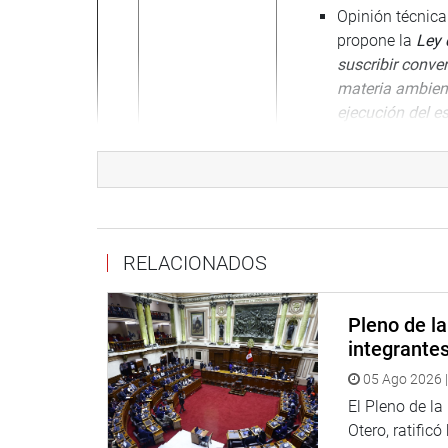
Opinión técnica
propone la
Ley 
suscribir conve
materia ambient
ejecución del e
las estrategias
por actividades 
Presentación de:
Milton Rodríguez C
Gerente General
Ronald Egúsqui
RELACIONADOS
Presidente del 
Hidrocarburos 
Pleno de l
Temas a tratar:
integrante
Propuesta de c
Tropical Peruan
05 Ago 2026 |
Los impactos que t
El Pleno de l
implementando de 
Otero, ratificó