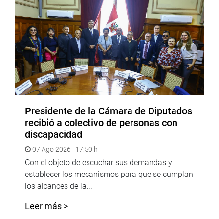
el Corazón del Ande Per
2016, Autor Miguel Pedro
10:00
Comisión de Vivienda y
PROBLEMÁTICA DE LA P
Construcción
DE TRATAMIENTO DE AG
RESIDUALES DE LA CIUD
IQUITOS
Invitados:
Presidente de la Cámara de Diputados
-Adolfo Dumler Cuya, Mini
recibió a colectivo de personas con
Vivienda, Construcción y
discapacidad
Saneamiento.
07 Ago 2026 | 17:50 h
-Fernando Meléndez Celis
Con el objeto de escuchar sus demandas y
Gobernador Regional de L
establecer los mecanismos para que se cumplan
10:00
Comisión de Economía,
Mesa de trabajo:
los alcances de la...
Banca e Inteligencia
«Representantes de la As
Leer más >
Financiera
Peruana de Empresas de