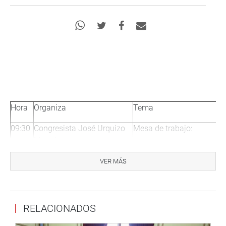
Hora
Organiza
Tema
09:30
Congresista José Urquizo
Mesa de trabajo:
Maggia
«Avances y Proyecciones 
Implementación del Plan 
VER MÁS
de Reparaciones de la Po
Desplazada 1980 -2000»
10:00
Congresista José Urquizo
Exposición Fotográfica:
RELACIONADOS
Maggia
«Vive el Carnaval Ayacuc