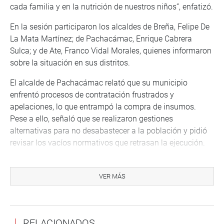
cada familia y en la nutrición de nuestros niños”, enfatizó.
En la sesión participaron los alcaldes de Breña, Felipe De
La Mata Martínez; de Pachacámac, Enrique Cabrera
Sulca; y de Ate, Franco Vidal Morales, quienes informaron
sobre la situación en sus distritos.
El alcalde de Pachacámac relató que su municipio
enfrentó procesos de contratación frustrados y
apelaciones, lo que entrampó la compra de insumos.
Pese a ello, señaló que se realizaron gestiones
alternativas para no desabastecer a la población y pidió
revisar los vacíos normativos que retrasan la ejecución.
El alcalde de Ate informó que el PVL beneficia a 8,615
personas, el PCA a 11,278, los comedores populares a
VER MÁS
3,633 y el programa para pacientes con TBC a 565
pacientes, con un presupuesto de 14 millones de soles.
Planteó además propuestas legislativas como:
RELACIONADOS
homologar fichas técnicas de alimentos, otorgar vales de