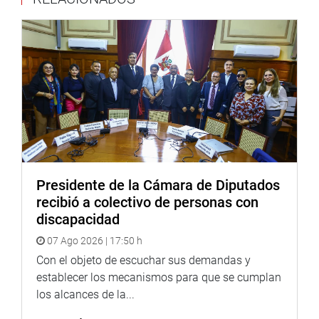
descuento en gas, subsidiar la compra de pan y asignar
presupuesto específico para infraestructura y utensilios.
Por su parte, el gerente municipal de Breña aseguró que la
entrega de alimentos está garantizada en el distrito,
precisando que los retrasos responden principalmente a
problemas administrativos con proveedores y no a la
falta de distribución.
En representación de la Contraloría, Juana Luz
Llacsahuanga Chávez, subgerenta de control del sector
Presidente de la Cámara de Diputados
social y cultural, advirtió que en varios gobiernos locales
recibió a colectivo de personas con
la ejecución presupuestal de los programas sociales
discapacidad
registra aún niveles bajos al mes de septiembre.
07 Ago 2026 | 17:50 h
El congresista Guido Bellido (PP), a su turno, recalcó que
Con el objeto de escuchar sus demandas y
la fiscalización no debe ser vista como un obstáculo sino
establecer los mecanismos para que se cumplan
como una herramienta de desarrollo y transparencia.
los alcances de la...
Asimismo, recordó que las municipalidades tienen