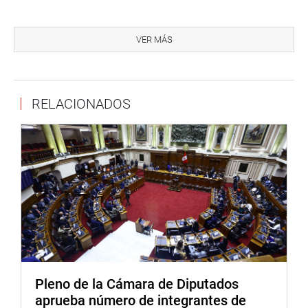
IMPROCEDENTES
VER MÁS
Seguidamente, por no estar debidamente fundamentado
fue declarada improcedente la DC 576, interpuesta por el
ciudadano Celso Anaya Rodríguez, contra los vocales
supremos Helder F. Domínguez Haro, Luis Gustavo
RELACIONADOS
Gutiérrez Ticse y César Ochoa Cardich, por la presunta
infracción a la Constitución y la posible comisión de los
delitos de abuso de autoridad, prevaricato y omisión,
rehusamiento o demora de actos funcionales;
Así mismo, por no demostrar ser la directa afectada, igual
suerte corrió la DC 579, interpuesta por la ciudadana
Patricia Carolina Tubilla Casanova, contra los
exmiembros de la Junta Nacional de Justicia, Aldo
Vásquez Ríos, Henry Ávila Herrera, Luz Tello De Ñecco,
Antonio De La Haza Barrantes, Imelda Tumialán Pinto,
Pleno de la Cámara de Diputados
Guillermo Thornberry Villarán, María Zabala Valladares y
aprueba número de integrantes de
Marco Falconi Picardo.