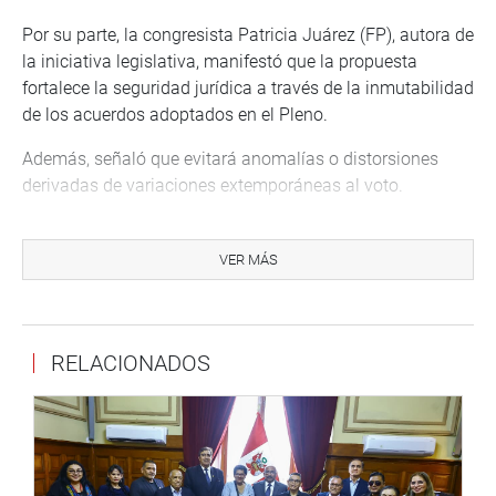
Por su parte, la congresista Patricia Juárez (FP), autora de
la iniciativa legislativa, manifestó que la propuesta
fortalece la seguridad jurídica a través de la inmutabilidad
de los acuerdos adoptados en el Pleno.
Además, señaló que evitará anomalías o distorsiones
derivadas de variaciones extemporáneas al voto.
“Consideramos que no podemos estar en una indefinición
permanente como parlamentarios. Debe haber un cierre
VER MÁS
para la votación y este es luego de la proclamación de
resultados por parte del presidente del Congreso”, aseguró
Juárez.
RELACIONADOS
Asimismo, el congresista Jorge Marticorena (PB) aseveró
que de esta forma se evitan los cálculos que a veces se
realizan para cambiar los votos.
“El Legislativo requiere de decisiones que aseguren su