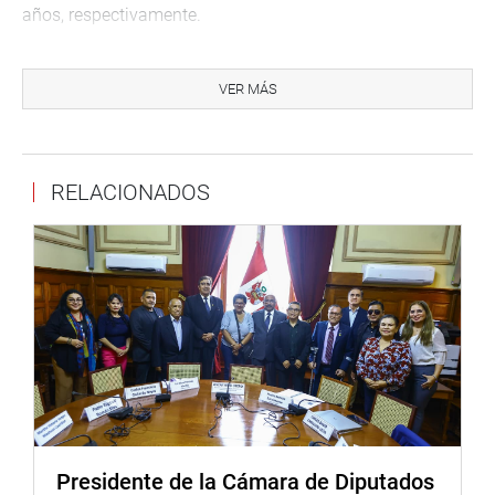
años, respectivamente.
Dijo que hemos participado durante seis años en tratados
conjuntos. Se busca fomentar un mayor trato del
VER MÁS
comercio. El 96% de los productos que se exportan,
ingresaran libre de aranceles. Será más competitivo, tan
pronto entre en vigencia el acuerdo. El 4% restante, que
RELACIONADOS
podrá ingresar en un plazo de 4 años de la puesta en
vigencia. Pero será de manera anual. Todos Los
productos peruanos estarán con arancel 0, menos los
carros. Las paltas, uvas, espárragos, alimentos para
animales, ingresarán libres de aranceles, añadió.
Detalló que en Australia una palta peruana cuesta 7
dólares australianos o 5 dólares americanos. Los
productos peruanos entrarán en 4 años a Australia. Perú
abre el 93% de cero arancel que se importe de Australia.
Se va proteger las inversiones que se realicen en
Australia.
Presidente de la Cámara de Diputados