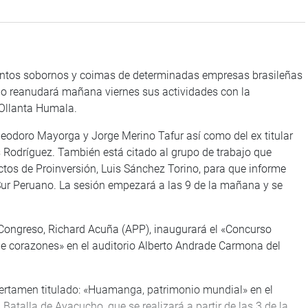
untos sobornos y coimas de determinadas empresas brasileñas
do reanudará mañana viernes sus actividades con la
 Ollanta Humala.
Eleodoro Mayorga y Jorge Merino Tafur así como del ex titular
 Rodríguez. También está citado al grupo de trabajo que
ectos de Proinversión, Luis Sánchez Torino, para que informe
Sur Peruano. La sesión empezará a las 9 de la mañana y se
Congreso, Richard Acuña (APP), inaugurará el «Concurso
e corazones» en el auditorio Alberto Andrade Carmona del
certamen titulado: «Huamanga, patrimonio mundial» en el
atalla de Ayacucho, que se realizará a partir de las 3 de la