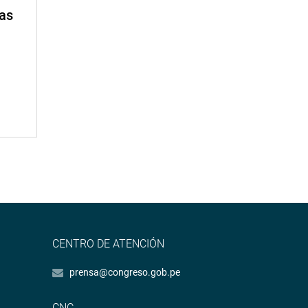
mas
CENTRO DE ATENCIÓN
prensa@congreso.gob.pe
CNC