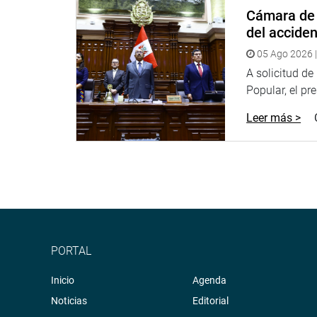
Cámara de 
del accide
05 Ago 2026 |
A solicitud d
Popular, el pr
Leer más >
PORTAL
Inicio
Agenda
Noticias
Editorial