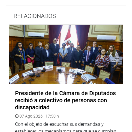
Puede encontrar más información en nuestra página web
y redes sociales.
RELACIONADOS
http://www.congreso.gob.pe/
Facebook:
https://www.facebook.com/congresodelarepublicadelperu?
fref=ts
Twitter:
https://twitter.com/congresoperu
<
https://twitter.com/congresoperu
>
Youtube:
http://www.youtube.com/congresoperu
<
http://www.youtube.com/congresoperu
>
Soundcloud:
https://soundcloud.com/radiocongreso
<
https://soundcloud.com/radiocongreso
>
Sistema de Archivo Fotográfico (SAF):
Presidente de la Cámara de Diputados
http://www4.congreso.gob.pe/fotografia.asp
recibió a colectivo de personas con
discapacidad
07 Ago 2026 | 17:50 h
Con el objeto de escuchar sus demandas y
establecer los mecanismos para que se cumplan