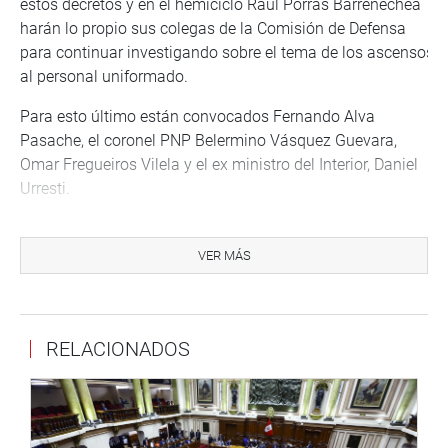
estos decretos y en el hemiciclo Raúl Porras Barrenechea
harán lo propio sus colegas de la Comisión de Defensa
para continuar investigando sobre el tema de los ascensos
al personal uniformado.
Para esto último están convocados Fernando Alva
Pasache, el coronel PNP Belermino Vásquez Guevara,
Omar Fregueiros Vilela y el ex ministro del Interior, Daniel
Urresti.
A las 10.30 de la mañana sesionarán los legisladores del
grupo de trabajo encargado de analizar el anteproyecto de
VER MÁS
la futura ley del Trabajador del Arte. Para ello han sido
convocados representantes de distintos gremios de
autores, compositores, intérpretes y de artistas en general
RELACIONADOS
quienes conjuntamente con los representantes del
Ministerio de Trabajo, Essalud y de la Superintendencia
Nacional de Fiscalización Laboral examinarán la situación
del fondo de derechos sociales del artista.