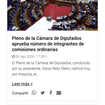
PRENSA-CONGRESO
Puede encontrar más información en nuestra página web y
redes sociales.
http://www.congreso.gob.pe/
Facebook:
https://www.facebook.com/congresodelarepublicadelperu?
fref=ts
Pleno de la Cámara de Diputados
Twitter:
https://twitter.com/congresoperu
aprueba número de integrantes de
<
https://twitter.com/congresoperu
>
comisiones ordinarias
Youtube:
http://www.youtube.com/congresoperu
05 Ago 2026 | 17:28 h
<
http://www.youtube.com/congresoperu
>
El Pleno de la Cámara de Diputados, conducido
Soundcloud:
https://soundcloud.com/radiocongreso
por su presidente, Oscar Reto Otero, ratificó hoy,
<
https://soundcloud.com/radiocongreso
>
por mayoría, el...
Sistema de Archivo Fotográfico (SAF):
http://www4.congreso.gob.pe/fotografia.asp
Leer más >
Compartir