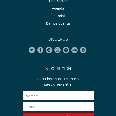
Territorial” en la sala 4 del edificio Víctor Raúl Haya de la
Contrastes
Torre. A las 4 de la tarde habrá sesión de Consejo
Agenda
Directivo en la sala Grau del Palacio Legislativo.
Editorial
Damos Cuenta
Finalmente, sesiona la Comisión de Trabajo y Seguridad
Social, en la que debatirán varios proyectos entre ellos la
que propone modificar la Ley 26772, modificada por la
SÍGUENOS
Ley 27270, Ley contra Actos de Discriminación, a efectos
de garantizar la igualdad de trato remunerativo entre
hombres y mujeres. La sesión es en la sala 2 del edificio
Víctor Raúl Haya de la Torre. (Jarvi)
SUSCRIPCIÓN
PRENSA – CONGRESO
Suscríbete con tu correo a
Puede encontrar más información en nuestra página web
nuestro newsletter.
y redes sociales.
http://www.congreso.gob.pe/
Facebook:
https://www.facebook.com/congresodelarepublicadelperu?
fref=ts