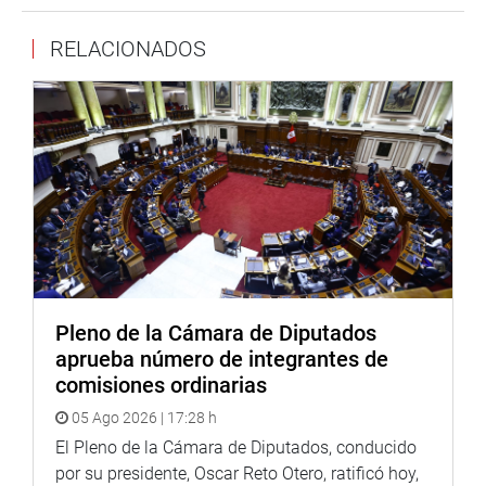
Descentralización. La cita será en la sala Quiñones del
RELACIONADOS
Congreso.
A la misma hora, el parlamentario Alberto De Belaúnde
de Cárdenas, realiza una exposición fotográfica sobre
“Lima Antigua” en la sala Pizarro del Palacio Legislativo.
De igual manera, sesiona la Comisión de Transportes y
Comunicaciones para debatir la propuesta del
fortalecimiento de la supervisión que realiza la
Superintendencia de Banca, Seguros y Administradoras
Privadas de Fondos de Pensiones a las AFOCAT y los
Fondos de Cobertura que administran. Será en la sala
Bolognesi.
Pleno de la Cámara de Diputados
aprueba número de integrantes de
Igualmente, sesiona la Comisión de Constitución y
comisiones ordinarias
Reglamento, el cual tendrá como invitado al Defensor del
05 Ago 2026 | 17:28 h
Pueblo, Walter Gutiérrez Camacho, a fin de exponer el
proyecto que promueve la aplicación del enfoque de
El Pleno de la Cámara de Diputados, conducido
derechos para una adecuada rehabilitación y
por su presidente, Oscar Reto Otero, ratificó hoy,