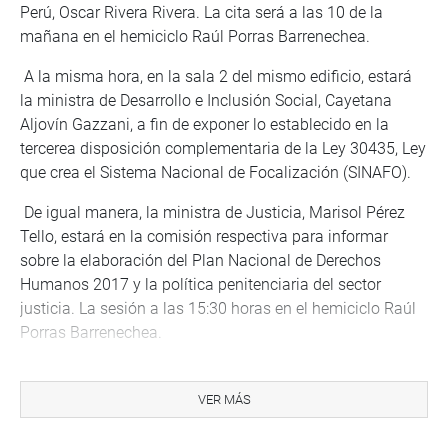
Perú, Oscar Rivera Rivera. La cita será a las 10 de la
mañana en el hemiciclo Raúl Porras Barrenechea.
A la misma hora, en la sala 2 del mismo edificio, estará
la ministra de Desarrollo e Inclusión Social, Cayetana
Aljovín Gazzani, a fin de exponer lo establecido en la
tercerea disposición complementaria de la Ley 30435, Ley
que crea el Sistema Nacional de Focalización (SINAFO).
De igual manera, la ministra de Justicia, Marisol Pérez
Tello, estará en la comisión respectiva para informar
sobre la elaboración del Plan Nacional de Derechos
Humanos 2017 y la política penitenciaria del sector
justicia. La sesión a las 15:30 horas en el hemiciclo Raúl
Porras Barrenechea.
De otro lado, las actividades del Parlamento Nacional se
inicia a las 9 de la mañana con la mesa de trabajo sobre
VER MÁS
régimen de municipalidades de centros poblados y
municipalidades rurales organizado por la Comisión de