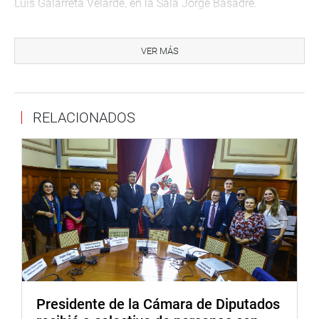
Luis Galarreta Velarde, en la Sala Jorge Basadre.
Entre las 12 del día y las 5 de la tarde sesionarán las
comisiones de Vivienda, de Energía y Minas, de Salud y
VER MÁS
Población, de Inteligencia,de Descentralización y la
Especial Multipartidaria a favor del VRAEM para
continuar atendiendo sus temas de agenda. (JSR)
RELACIONADOS
PRENSA CONGRESO
Puede encontrar más información en nuestra página web
y redes sociales.
http://www.congreso.gob.pe/
Facebook:
https://www.facebook.com/congresodelarepublicadelperu?
fref=ts
Twitter:
https://twitter.com/congresoperu
Presidente de la Cámara de Diputados
<
https://twitter.com/congresoperu
>