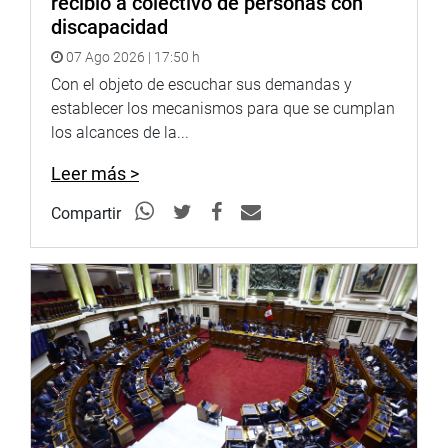
recibió a colectivo de personas con
Youtube:
http://www.youtube.com/congresoperu
discapacidad
<
http://www.youtube.com/congresoperu
>
Soundcloud:
https://soundcloud.com/radiocongreso
07 Ago 2026 | 17:50 h
<
https://soundcloud.com/radiocongreso
>
Con el objeto de escuchar sus demandas y
Sistema de Archivo Fotográfico (SAF):
establecer los mecanismos para que se cumplan
http://www4.congreso.gob.pe/fotografia.asp
los alcances de la...
Leer más >
Compartir