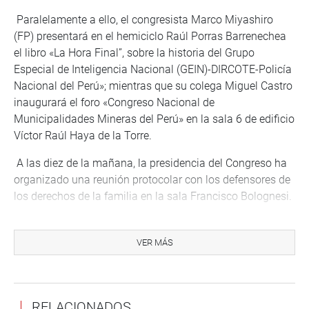
Paralelamente a ello, el congresista Marco Miyashiro
(FP) presentará en el hemiciclo Raúl Porras Barrenechea
el libro «La Hora Final”, sobre la historia del Grupo
Especial de Inteligencia Nacional (GEIN)-DIRCOTE-Policía
Nacional del Perú»; mientras que su colega Miguel Castro
inaugurará el foro «Congreso Nacional de
Municipalidades Mineras del Perú» en la sala 6 de edificio
Víctor Raúl Haya de la Torre.
A las diez de la mañana, la presidencia del Congreso ha
organizado una reunión protocolar con los defensores de
los derechos de la familia en la sala Francisco Bolognesi.
A las 3 de la tarde, el congresista Moisés Guía (PPK)
inaugurará un foro titulado «La Pastoral Social de Lutero»
VER MÁS
en el auditorio Alberto Andrade Carmona del edificio Juan
Santos Atahualpa y su colega César Segura (APP)
presidirá un certamen sobre la importancia de la familia
RELACIONADOS
en la sociedad en el hemiciclo Raúl Porras Barrenechea.