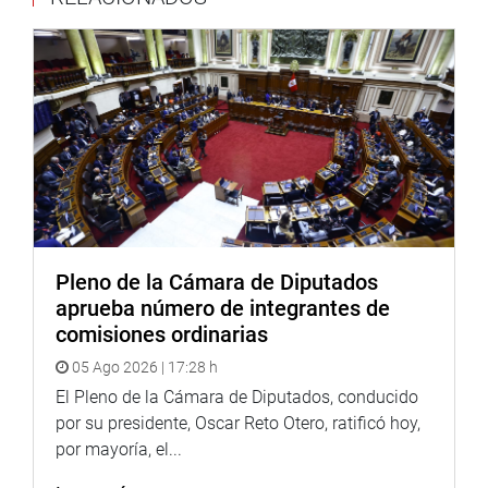
(JSR)
PRENSA-CONGRESO
Puede encontrar más información en nuestra página web
y redes sociales.
http://www.congreso.gob.pe/
Facebook:
https://www.facebook.com/congresodelarepublicadelperu?
fref=ts
Twitter:
https://twitter.com/congresoperu
Pleno de la Cámara de Diputados
<
https://twitter.com/congresoperu
>
aprueba número de integrantes de
Youtube:
http://www.youtube.com/congresoperu
comisiones ordinarias
<
http://www.youtube.com/congresoperu
>
05 Ago 2026 | 17:28 h
Soundcloud:
https://soundcloud.com/radiocongreso
<
https://soundcloud.com/radiocongreso
El Pleno de la Cámara de Diputados, conducido
>
Sistema de Archivo Fotográfico (SAF):
por su presidente, Oscar Reto Otero, ratificó hoy,
http://www4.congreso.gob.pe/fotografia.asp
por mayoría, el...