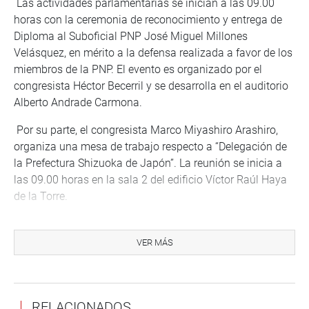
Las actividades parlamentarias se inician a las 09.00
horas con la ceremonia de reconocimiento y entrega de
Diploma al Suboficial PNP José Miguel Millones
Velásquez, en mérito a la defensa realizada a favor de los
miembros de la PNP. El evento es organizado por el
congresista Héctor Becerril y se desarrolla en el auditorio
Alberto Andrade Carmona.
Por su parte, el congresista Marco Miyashiro Arashiro,
organiza una mesa de trabajo respecto a “Delegación de
la Prefectura Shizuoka de Japón”. La reunión se inicia a
las 09.00 horas en la sala 2 del edificio Víctor Raúl Haya
de la Torre.
A la misma hora, el legislador Jorge Andrés Castro Bravo,
organiza una exposición fotográfica sobre “Homenaje por
VER MÁS
Aniversario de la Reincorporación de Tacna al Seno
Patrio, Tacna Historia y Compromiso con la Patria”. Será
en la sala Luna Pizarro del Palacio Legislativo.
RELACIONADOS