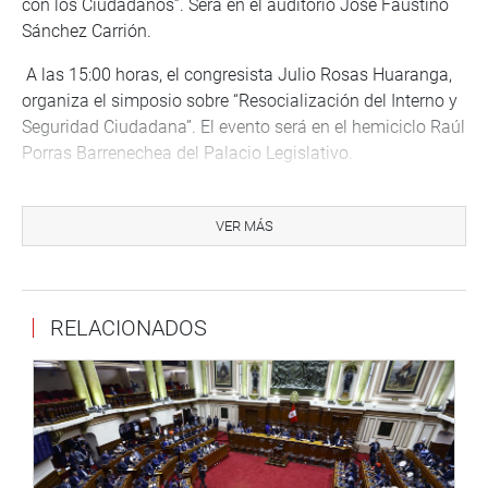
con los Ciudadanos”. Será en el auditorio José Faustino
Sánchez Carrión.
A las 15:00 horas, el congresista Julio Rosas Huaranga,
organiza el simposio sobre “Resocialización del Interno y
Seguridad Ciudadana”. El evento será en el hemiciclo Raúl
Porras Barrenechea del Palacio Legislativo.
PRENSA – CONGRESO (Jarvi) 31- 08- 2017
VER MÁS
Puede encontrar más información en nuestra página web
y redes sociales.
http://www.congreso.gob.pe/
Facebook:
RELACIONADOS
https://www.facebook.com/congresodelarepublicadelperu?
fref=ts
Twitter:
https://twitter.com/congresoperu
<
https://twitter.com/congresoperu
>
Youtube:
http://www.youtube.com/congresoperu
<
http://www.youtube.com/congresoperu
>