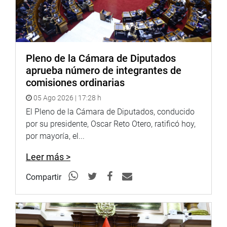
Soundcloud:
https://soundcloud.com/radiocongreso
<
https://soundcloud.com/radiocongreso
>
Sistema de Archivo Fotográfico (SAF):
http://www4.congreso.gob.pe/fotografia.asp
Pleno de la Cámara de Diputados
aprueba número de integrantes de
comisiones ordinarias
05 Ago 2026 | 17:28 h
El Pleno de la Cámara de Diputados, conducido
por su presidente, Oscar Reto Otero, ratificó hoy,
por mayoría, el...
Leer más >
Compartir