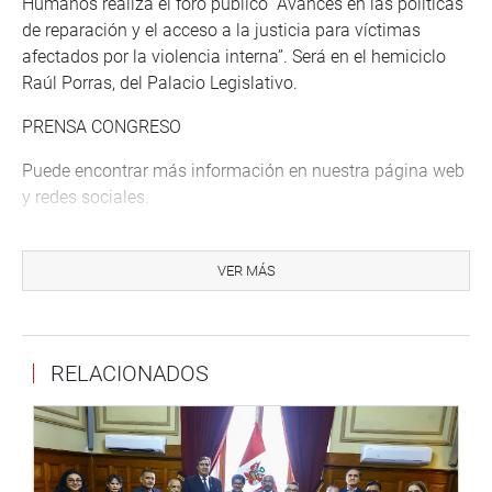
Humanos realiza el foro público “Avances en las políticas
de reparación y el acceso a la justicia para víctimas
afectados por la violencia interna”. Será en el hemiciclo
Raúl Porras, del Palacio Legislativo.
PRENSA CONGRESO
Puede encontrar más información en nuestra página web
y redes sociales.
http://www.congreso.gob.pe/
VER MÁS
Facebook:
https://www.facebook.com/congresoperu
Twitter:
https://twitter.com/congresoperu
Youtube:
http://www.youtube.com/congresoperu
Soundcloud:
https://soundcloud.com/radiocongreso
RELACIONADOS