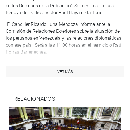
en los Derechos de la Población”. Será en la sala Luis
Bedoya del edificio Víctor Raúl Haya de la Torre.
El Canciller Ricardo Luna Mendoza informa ante la
Comisión de Relaciones Exteriores sobre la situación de
los peruanos en Venezuela y las relaciones diplomáticas
con ese país.. Será a las 11.00 horas en el hemiciclo Raúl
Porras Barrenechea.
La Liga Parlamentaria Perú-Japón se reúne en mesa de
trabajo presidida por el congresista Marco Enrique
VER MÁS
Miyashiro, a las 15.00 horas en la sala Luis Bedoya, del
edificio Víctor Raúl Haya de la Torre.
La Comisión de Comercio Exterior y Turismo elabora su
RELACIONADOS
plan de trabajo para el periodo anual de sesiones 2017-
2018, en la sala Carlos Torres y Torres Lara, del edificio
Haya de la Torre, a las 15.00 horas.
A las 15.30 horas, la comisión de Defensa Nacional