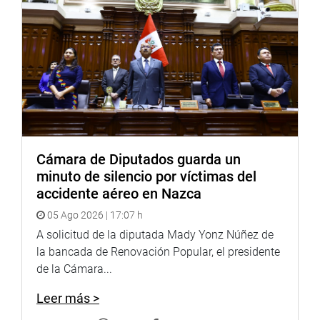
<
http://www.youtube.com/congresoperu
>
Soundcloud:
https://soundcloud.com/radiocongreso
<
https://soundcloud.com/radiocongreso
>
Sistema de Archivo Fotográfico (SAF):
http://www4.congreso.gob.pe/fotografia.asp
Cámara de Diputados guarda un
minuto de silencio por víctimas del
accidente aéreo en Nazca
05 Ago 2026 | 17:07 h
A solicitud de la diputada Mady Yonz Núñez de
la bancada de Renovación Popular, el presidente
de la Cámara...
Leer más >