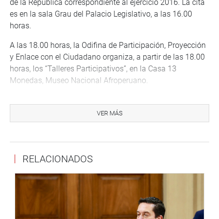
de la República correspondiente al ejercicio 2016. La cita
es en la sala Grau del Palacio Legislativo, a las 16.00
horas.
A las 18.00 horas, la Odifina de Participación, Proyección
y Enlace con el Ciudadano organiza, a partir de las 18.00
horas, los “Talleres Participativos”, en la Casa 13
Monedas, Museo Nacional Afroperuano.
PRENSA CONGRESO 11-10-17
VER MÁS
Puede encontrar más información en nuestra página web
y redes sociales.
http://www.congreso.gob.pe/
RELACIONADOS
Facebook:
https://www.facebook.com/congresodelarepublicadelperu?
fref=ts
Twitter:
https://twitter.com/congresoperu
<
https://twitter.com/congresoperu
>