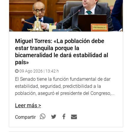
Youtube:
http://www.youtube.com/congresoperu
<
http://www.youtube.com/congresoperu
>
Soundcloud:
https://soundcloud.com/radiocongreso
<
https://soundcloud.com/radiocongreso
>
Sistema de Archivo Fotográfico (SAF):
http://www4.congreso.gob.pe/fotografia.asp
Miguel Torres: «La población debe
estar tranquila porque la
bicameralidad le dará estabilidad al
país»
09 Ago 2026 | 13:42 h
El Senado tiene la función fundamental de dar
estabilidad, seguridad, predictibilidad a la
población, aseguró el presidente del Congreso,...
Leer más >
Compartir