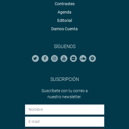
Contrastes
aportantes en todo el país.
Agenda
LAMBAYEQUE
Editorial
La congresista Marleny Portero López expresó su
Damos Cuenta
satisfacción por la apertura del puesto de salud de
Tumán, obra largamente esperada por la población y que
SÍGUENOS
hoy simboliza esperanza y bienestar para cientos de
familias.
El proyecto permaneció paralizado durante un tiempo,
pero gracias a sus gestiones y al trabajo articulado con la
SUSCRIPCIÓN
autoridad local de Tumán, se logró destrabar su
ejecución.
Suscríbete con tu correo a
nuestro newsletter.
“Hoy el personal de salud podrá brindar una atención
digna, oportuna y cercana a cada familia. Esta obra
demuestra que, cuando se lucha con convicción y se
unen esfuerzos, los sueños se convierten en realidades
que transforman vidas”, afirmó la congresista,