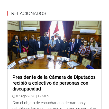
salud de las familias de la zona, así como las actividades
productivas que dependen del ecosistema marino.
RELACIONADOS
Asimismo, se anunció la gestión de una nueva reunión
para la segunda semana de febrero con las entidades e
instituciones directamente involucradas, a fin de dar
continuidad al trabajo iniciado y avanzar en medidas
concretas para mitigar la contaminación en Salaverry.
CUSCO
El congresista Luis Aragón Carreño se reunió con los
trabajadores del Plan COPESCO y del Instituto de Manejo
de Agua y Medio Ambiente (IMA) para informar sobre los
Presidente de la Cámara de Diputados
alcances de la Ley 32525, antes Proyecto de Ley 12044,
recibió a colectivo de personas con
impulsado desde su despacho.
discapacidad
07 Ago 2026 | 17:50 h
Con el objeto de escuchar sus demandas y
establecer los mecanismos para que se cumplan