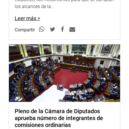
los alcances de la...
Leer más >
Compartir
Esta norma autoriza una nueva escala remunerativa para
el personal del IMA y del Plan COPESCO del Gobierno
Regional del Cusco, bajo el régimen del Decreto
Legislativo 728, garantizando condiciones laborales
justas y competitivas, con sustento técnico del Ministerio
de Economía y Finanzas y aprobación mediante decreto
supremo, sin generar gastos adicionales al Tesoro
Público.
Pleno de la Cámara de Diputados
“Reafirmo mi compromiso de seguir trabajando con
aprueba número de integrantes de
hechos para valorar el talento técnico, asegurar una mejor
comisiones ordinarias
ejecución de obras y fortalecer la gestión del agua, el