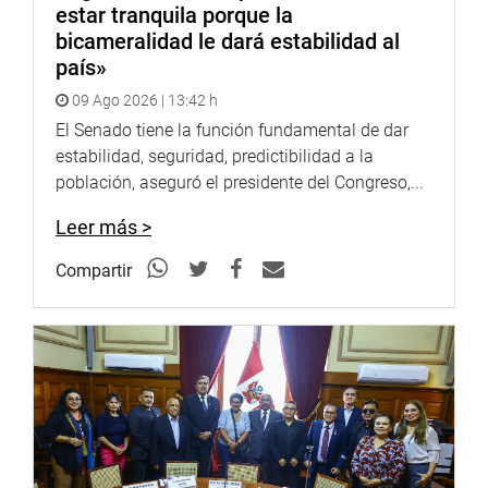
estar tranquila porque la
entre el Estado y la ciudadanía para contribuir a la
bicameralidad le dará estabilidad al
solución de problemas que afectan a las poblaciones
país»
más vulnerables.
09 Ago 2026 | 13:42 h
OFICINA DE COMUNICACIONES E IMAGEN
El Senado tiene la función fundamental de dar
CONSTITUCIONAL
estabilidad, seguridad, predictibilidad a la
población, aseguró el presidente del Congreso,...
Leer más >
Compartir