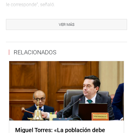
le corresponde”, señaló.
Por su parte, el director ejecutivo de Cofopri, Carlos
Reátegui Sánchez, manifestó la disposición de la entidad
VER MÁS
para realizar las consultas correspondientes para
determinar la viabilidad de una solución que reconozca
los derechos de los vecinos, sin afectar el orden y la
RELACIONADOS
seguridad vinculados a los establecimientos
penitenciarios.
Como resultado de la reunión, COFOPRI se comprometió
a efectuar las coordinaciones y consultas técnicas
necesarias con las entidades involucradas, a fin de
avanzar en una propuesta que permita destrabar el
proceso de formalización de los terrenos y brindar una
respuesta a las familias del Asentamiento Humano 2 de
Setiembre.
El congresista Martínez reafirmó su compromiso de
Miguel Torres: «La población debe
continuar impulsando espacios de diálogo y articulación