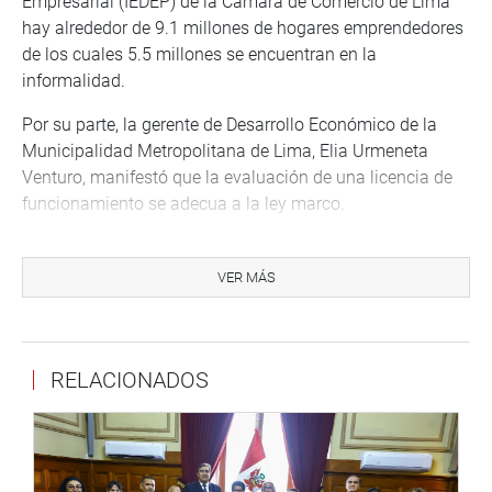
Empresarial (IEDEP) de la Cámara de Comercio de Lima
hay alrededor de 9.1 millones de hogares emprendedores
de los cuales 5.5 millones se encuentran en la
informalidad.
Por su parte, la gerente de Desarrollo Económico de la
Municipalidad Metropolitana de Lima, Elia Urmeneta
Venturo, manifestó que la evaluación de una licencia de
funcionamiento se adecua a la ley marco.
«Cuando hablamos de riesgo bajo y riesgo medio
otorgamos primero la licencia de funcionamiento y
VER MÁS
posteriormente se va a defensa civil», explicó Venturo.
OFICINA DE COMUNICACIONES E IMAGEN
INSTITUCIONAL
RELACIONADOS