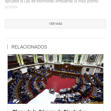
apruebe la Ley de Monitoreo Ambiental lo más pronto
posible.
En ese mismo sentido se pronunció el dirigente indígena
José Fachín quien dijo que se trata de una preocupación
VER MÁS
generada por cuatro décadas de actividad petrolera.
“Estamos pidiendo que se cumplan los acuerdos en el
Acta de Saramurillo. El gobierno no le está dando el
RELACIONADOS
interés necesario”, remarcó.
Al respecto la congresista Tania Pariona (FA) consideró
que ya no se puede hablar de acuerdos en papel, sino que
es el momento que se tiene que poner plazos y destinar
presupuestos para solucionar el problema generado.
Por su parte, el congresista Guido Lombardi (PPK) se
comprometió a realizar las gestiones pertinentes para
establecer el diálogo entre ambas partes, los
representantes de las comunidades y el gobierno.