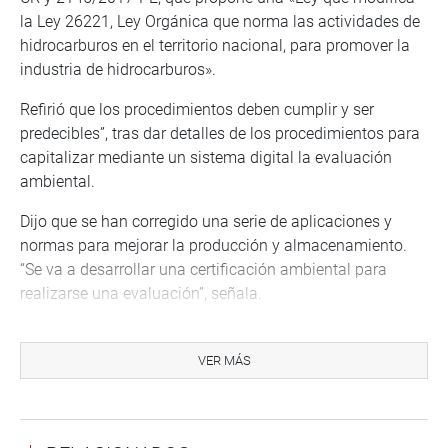
la Ley 26221, Ley Orgánica que norma las actividades de
hidrocarburos en el territorio nacional, para promover la
industria de hidrocarburos».
Refirió que los procedimientos deben cumplir y ser
predecibles”, tras dar detalles de los procedimientos para
capitalizar mediante un sistema digital la evaluación
ambiental.
Dijo que se han corregido una serie de aplicaciones y
normas para mejorar la producción y almacenamiento.
“Se va a desarrollar una certificación ambiental para
realizarse una evaluación”, señala.
Posteriormente, se presentó el ministro de Energía y
Minas, Francisco Ismodes Mezzano, quien indicó que en
VER MÁS
la competitividad se ha avanzado para que los proyectos
mineros se hagan realidad.
Anunció que se ha creado una ventanilla única virtual