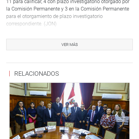
11 para calificar, 4 con plazo investigatorio otorgado por
la Comisión Permanente y 3 en la Comisión Permanente
para el otorgamiento de plazo investigatorio
correspondiente. (JON)
PRENSA-CONGRESO
VER MÁS
4-9-17
Puede encontrar más información en nuestra página web
y redes sociales.
RELACIONADOS
http://www.congreso.gob.pe/
Facebook:
https://www.facebook.com/congresodelarepublicadelperu?
fref=ts
Twitter:
https://twitter.com/congresoperu
<
https://twitter.com/congresoperu
>
Youtube:
http://www.youtube.com/congresoperu
<
http://www.youtube.com/congresoperu
>
Soundcloud:
https://soundcloud.com/radiocongreso