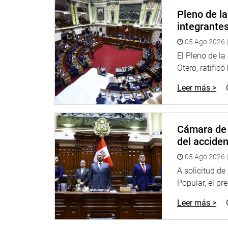
Pleno de l
integrante
05 Ago 2026 |
El Pleno de l
Otero, ratificó
Leer más >
Cámara de 
del accide
05 Ago 2026 |
A solicitud d
Popular, el pr
Leer más >