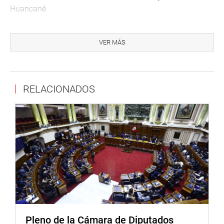
Huancané.
“Este reconocimiento no solo honra a los individuos
mencionados, sino que también inspira a las futuras
VER MÁS
generaciones a seguir sus pasos y aportar al
engrandecimiento de Huancané y de toda la región de
Puno”, refirió.
RELACIONADOS
También visitó el predio de la Institución Educativa
Secundaria Gran Unidad Escolar «José Antonio Encinas»
– Juliaca, ubicado en Chilla; donde fue recibido por los
estudiantes, docentes, APAFA y padres de familia, con
quienes entabló un diálogo con los directivos de la
institución, sobre sus necesidades.
La legisladora Kelly Portalatino Ávalos, participó en una
reunión con los pescadores artesanales de Samanco
distrito del Santa, Áncash, donde dio a conocer los
resultados de diversas gestiones que permiten en la
Pleno de la Cámara de Diputados