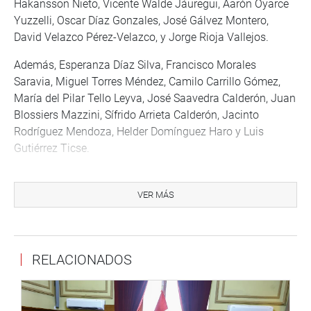
Hakansson Nieto, Vicente Walde Jáuregui, Aarón Oyarce
Yuzzelli, Oscar Díaz Gonzales, José Gálvez Montero,
David Velazco Pérez-Velazco, y Jorge Rioja Vallejos.
Además, Esperanza Díaz Silva, Francisco Morales
Saravia, Miguel Torres Méndez, Camilo Carrillo Gómez,
María del Pilar Tello Leyva, José Saavedra Calderón, Juan
Blossiers Mazzini, Sífrido Arrieta Calderón, Jacinto
Rodríguez Mendoza, Helder Domínguez Haro y Luis
Gutiérrez Ticse.
Nuevo cronograma
VER MÁS
Definitivamente variará el cronograma de las etapas del
concurso público de méritos para seleccionar a los
candidatos a magistrados al Tribunal Constitucional (TC),
una vez que se publique la relación de postulantes que
RELACIONADOS
han cumplido con los requisitos formales.
Así lo señaló el congresista Rolando Ruiz Pinedo (AP),