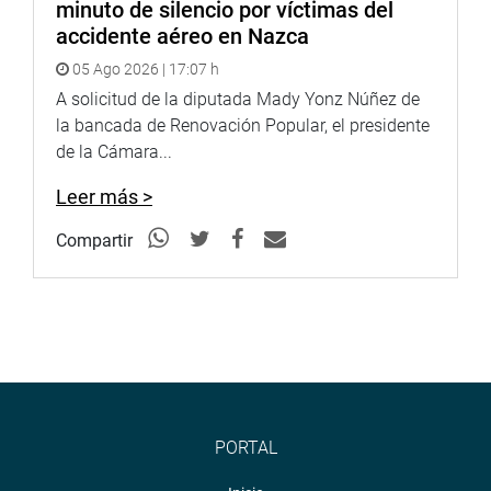
investigación que viene realizando.
minuto de silencio por víctimas del
accidente aéreo en Nazca
“No me van a amedrentar”, dijo en tono indignado, tras
05 Ago 2026 | 17:07 h
asegurar que continuará con sus pesquisas en bien de la
A solicitud de la diputada Mady Yonz Núñez de
salud de los peruanos tanto en Lima como en el interior
la bancada de Renovación Popular, el presidente
del país.. (MED)
de la Cámara...
Leer más >
Compartir
CENTRO DE NOTICIAS
PRENSA-CONGRESO 13-09-18
PORTAL