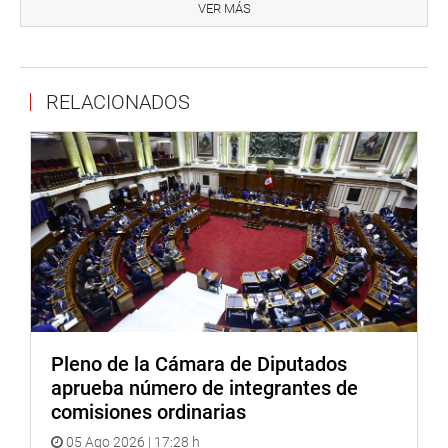
servicios de hospitalización para agilizar el internamiento
VER MÁS
o las intervenciones quirúrgicas por parte de personal del
hospital Rebagliati”, denunció López Vilela.
Durante el debate los congresistas Mercedes Aráoz y
RELACIONADOS
Carlos Bruce, de la bancada oficialista, se manifestaron
de acuerdo con la realización de la investigación, pero
solo en lo que corresponde a los hechos ocurridos entre el
2016 y 2017, puesto que los posteriores se encuentran
actualmente en proceso de investigación de la
Contraloría.
Ese no fue el sentir del congresista Marco Miyashiro (FP)
quien pidió ampliar el plazo hasta el gobierno anterior,
refiriendo el hecho de que un asesor nombrado por Pedro
Pablo Kuczynski , Carlos Moreno fue descubierto como
Pleno de la Cámara de Diputados
parte de una red de corrupción en el Ministerio de Salud, y
aprueba número de integrantes de
fue el mismo asesor del exministro del Interior, Carlos
comisiones ordinarias
Basombrío del anterior gobierno.
05 Ago 2026 | 17:28 h