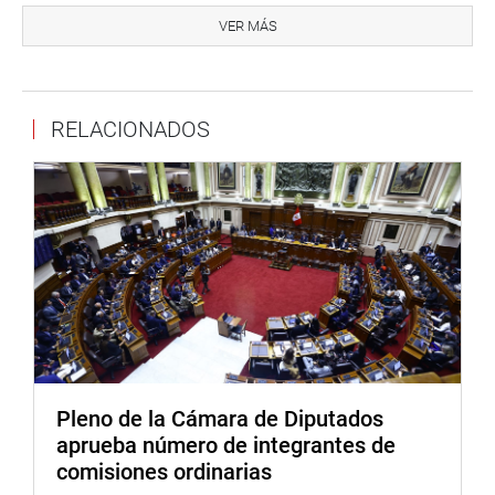
Agricultura, José Hernández Calderón; y de Producción,
VER MÁS
Bruno Giuffra Monteverde, a las respectivas comisiones.
Al día siguiente, el ministro de Economía, Alfredo
Thorne, se presentó en la Comisión de Presupuesto y
RELACIONADOS
Cuenta General, para exponer las medidas del Ejecutivo
dentro del marco de la Ley de Fortalecimiento y
Transparencia Fiscal.
El lunes 29 estuvieron presentes el Canciller
Ricardo Luna (Comisión de Relaciones Exteriores); el
titular de Defensa, Mariano González Fernández
(Comisión de Defensa Nacional); el ministro de Comercio
Exterior, Eduardo Ferreyros Krupers, en la comisión ad-
hoc.
Pleno de la Cámara de Diputados
El miércoles 31 asistieron a las comisiones del
aprueba número de integrantes de
Congreso, el titular de Vivienda y Construcción, Edmer
comisiones ordinarias
Trujillo Mori, para explicar la política general de su sector;