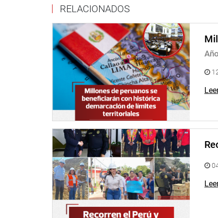
RELACIONADOS
Mil
Año
12
Lee
Rec
04
Lee