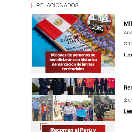
RELACIONADOS
Mil
Año
12
Lee
Rec
04
Lee