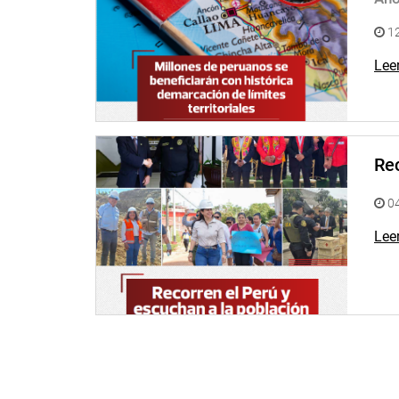
12
Lee
Rec
04
Lee