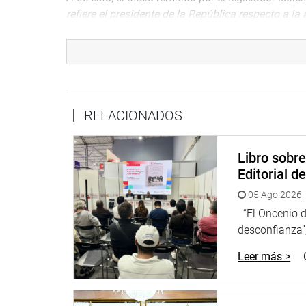
refiere el presidente de la República respecto a l
dicho informe para que proceda a promulgar la L
Asimismo, señaló que si existiera algún tipo de r
movilización de todos los pequeños mineros y min
DESPACHO CONGRESISTA HÉCTOR VALER PINTO
RELACIONADOS
Libro sobr
Editorial d
05 Ago 2026 |
“El Oncenio de
desconfianza”,
Leer más >