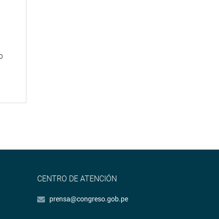
n
o
CENTRO DE ATENCIÓN
prensa@congreso.gob.pe