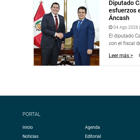
Diputado C
esfuerzos e
Áncash
04 Ago 2026 |
El diputado C
con el fiscal 
Leer más >
PORTAL
Inicio
Agenda
Noticias
Editorial