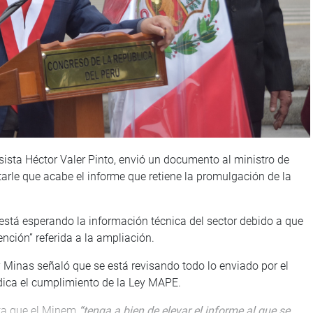
ista Héctor Valer Pinto, envió un documento al ministro de
itarle que acabe el informe que retiene la promulgación de la
está esperando la información técnica del sector debido a que
nción” referida a la ampliación.
a y Minas señaló que se está revisando todo lo enviado por el
ndica el cumplimiento de la Ley MAPE.
cita que el Minem
“tenga a bien de elevar el informe al que se