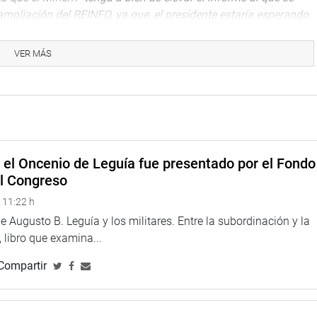
a ampliación del REINFO, ya que, el presidente estaría esperando
ey relacionada al mencionado tema”.
VER MÁS
etraso en la entrega de ese informe, se generaría “una gran
eros artesanales”.
,
e el Oncenio de Leguía fue presentado por el Fondo
el Congreso
 11:22 h
 Augusto B. Leguía y los militares. Entre la subordinación y la
 libro que examina...
Compartir