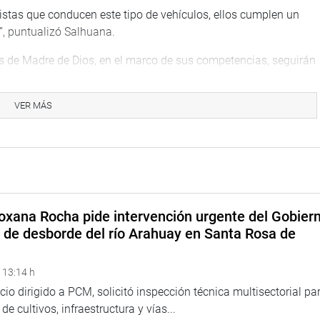
stas que conducen este tipo de vehículos, ellos cumplen un
”, puntualizó Salhuana.
s de Madre de Dios, en el marco de sus competencias, seguirán
rte público de pasajeros, priorizando la seguridad ciudadana y la
VER MÁS
dre de Dios están inscritos en las municipalidades, pertenecen
ación, tienen seguro de accidentes de tránsito y se capacitan
oxana Rocha pide intervención urgente del Gobier
o de desborde del río Arahuay en Santa Rosa de
 13:14 h
icio dirigido a PCM, solicitó inspección técnica multisectorial pa
e cultivos, infraestructura y vías...