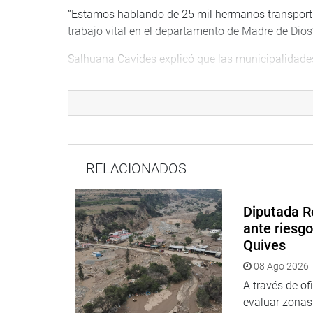
“Estamos hablando de 25 mil hermanos transporti
trabajo vital en el departamento de Madre de Dios
Salhuana Cavides explicó que las municipalidade
fiscalizando el desarrollo del servicio de transpo
protección del pasajero.
Actualmente los transportistas motorizados de Ma
a asociaciones, cuentan con chalecos de identific
en forma permanente, anotó el parlamentario.
RELACIONADOS
https://fb.watch/oX5DWX8wul/
Prensa Bancada APP Rocío Quispe 995954557
Diputada R
ante riesg
Quives
08 Ago 2026 |
A través de of
evaluar zonas d