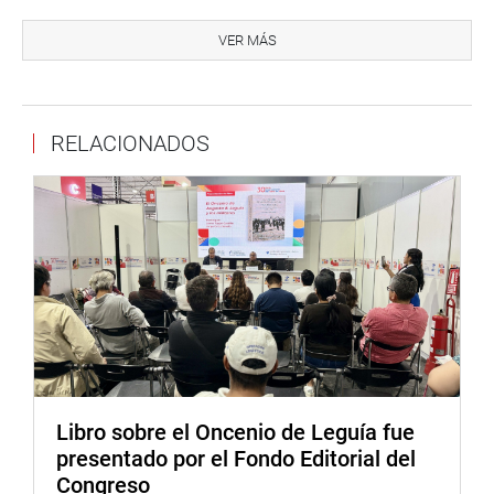
compromiso de consolidar las relaciones académicas y
VER MÁS
culturales entre ambas instituciones, fortaleciendo los
lazos entre Perú y China.
Este convenio tendrá una vigencia de cinco años, con
RELACIONADOS
posibilidad de renovación, y busca consolidar la
colaboración académica en beneficio de las futuras
generaciones de ambas naciones.
DESPACHO CONGRESAL
Libro sobre el Oncenio de Leguía fue
presentado por el Fondo Editorial del
Congreso