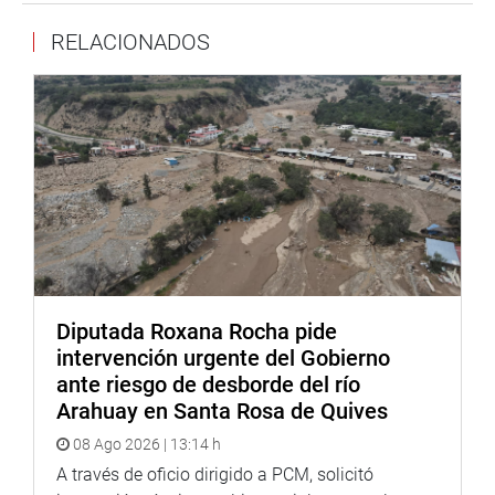
Con estas iniciativas, el Congreso de la República
RELACIONADOS
reafirma su compromiso de promover políticas inclusivas
y proteger los derechos de la infancia, especialmente en
las zonas más vulnerables del país, en colaboración con
diferentes sectores del Estado y la sociedad civil.
DESPACHO CONGRESAL
Diputada Roxana Rocha pide
intervención urgente del Gobierno
ante riesgo de desborde del río
Arahuay en Santa Rosa de Quives
08 Ago 2026 | 13:14 h
A través de oficio dirigido a PCM, solicitó