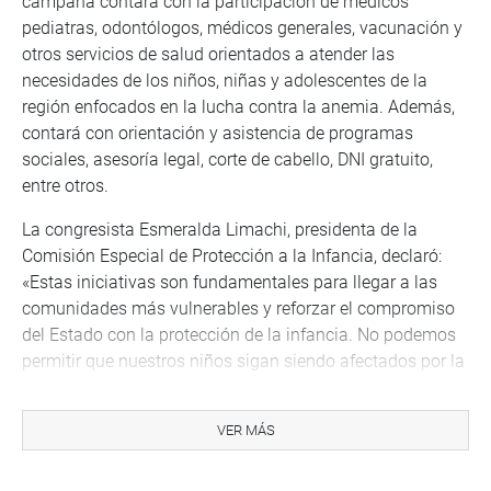
campaña contará con la participación de médicos
pediatras, odontólogos, médicos generales, vacunación y
otros servicios de salud orientados a atender las
necesidades de los niños, niñas y adolescentes de la
región enfocados en la lucha contra la anemia. Además,
contará con orientación y asistencia de programas
sociales, asesoría legal, corte de cabello, DNI gratuito,
entre otros.
La congresista Esmeralda Limachi, presidenta de la
Comisión Especial de Protección a la Infancia, declaró:
«Estas iniciativas son fundamentales para llegar a las
comunidades más vulnerables y reforzar el compromiso
del Estado con la protección de la infancia. No podemos
permitir que nuestros niños sigan siendo afectados por la
anemia y la desnutrición. Este trabajo articulado con
diversos sectores y niveles de gobierno es clave para
VER MÁS
llevar soluciones efectivas a la Amazonía y a todo el
país».