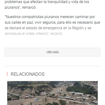
problemas que afectan la tranquilidad y vida de los
piuranos”, remarcó.
“Nuestros compatriotas piuranos merecen caminar por
sus calles en paz, vivir seguros, para ello es necesario que
se declare el estado de emergencia en la Región y se
reinstaure el orden interno”, recalcó.
La parlamentaria destacó la necesidad de fortalecer a la
Policía Nacional del Perú con el marco jurídico necesario
VER MÁS
para que puedan enfrentar con mayor fuerza y decisión a
la delincuencia.
La legisladora aseguró que el alto índice de delincuencia
RELACIONADOS
y sicariato que se vive día a día en Piura “exige una
inmediata y efectiva respuesta por parte del Gobierno
Central a través del ministerio del Interior”.
Finalmente, Patricia Chirinos sostuvo que se debe
incrementar la cantidad de efectivos policiales, mejorar su