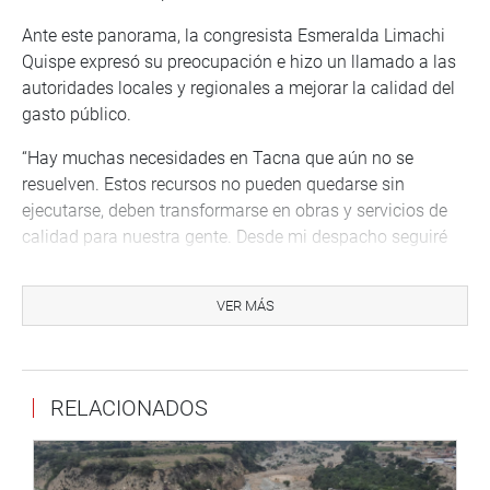
Ante este panorama, la congresista Esmeralda Limachi
Quispe expresó su preocupación e hizo un llamado a las
autoridades locales y regionales a mejorar la calidad del
gasto público.
“Hay muchas necesidades en Tacna que aún no se
resuelven. Estos recursos no pueden quedarse sin
ejecutarse, deben transformarse en obras y servicios de
calidad para nuestra gente. Desde mi despacho seguiré
gestionando más presupuesto para el desarrollo de
Tacna, pero también exijo a nuestras autoridades mayor
VER MÁS
eficiencia y transparencia en la ejecución del gasto,”
señaló la congresista Limachi.
La parlamentaria reafirmó su compromiso de fiscalizar y
RELACIONADOS
trabajar de la mano con los gobiernos locales y
regionales para garantizar que cada sol del presupuesto
público contribuya al desarrollo sostenible de Tacna y el