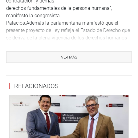
contratación, y demás
derechos fundamentales de la persona humana”,
manifestó la congresista
Palacios.Además la parlamentaria manifestó que el
presente proyecto de Ley refleja el Estado de Derecho que
se deriva de la plena vigencia de los derechos humanos
consagrados en la Constitución Política del Perú y corrige
la desviación normativa que en circunstancias de
VER MÁS
pandemia se ha producido alterando los principios que
garantizan la convivencia humana en armonía.
Al término de la sustentación del proyecto de Ley, los
RELACIONADOS
congresistas Alejandro Muñante
(Renovación Popular) y Alejandro Cavero (Avanza País),
respaldaron la iniciativa,
manifestando que es una preocupación compartida el
condicionamiento y obligación en la práctica a la que
están siendo expuestos los peruanos. Debido a que un
Decreto Supremo contradice lo que dice la Ley 31091, que