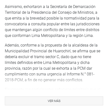
Asimismo, exhortaron a la Secretaría de Demarcación
Territorial de la Presidencia del Consejo de Ministros, a
que emita a la brevedad posible la normatividad para la
convocatoria a consulta popular entre las jurisdicciones
que mantengan algún conflicto de límites entre distritos
que conforman Lima Metropolitana y la región Lima.
Además, conforme a la propuesta de la alcaldesa de la
Municipalidad Provincial de Huarochirí, se afirma que se
debería excluir el tramo sector C, dado que no tiene
límites definidos entre Lima Metropolitana y dicha
provincia, razón por la cual se exhorta a la PCM dar
cumplimiento con suma urgencia al Informe N.° 081-
2018-PCM, a fin de no generar más conflictos.
Finalmente, los participantes señalaron prioritario que al
momento de la toma de decisiones en relación a la
eventual creación de una nueva provincia se mantenga la
VER MÁS
vigencia de la Ley N.° 31140 (publicada el 17-03-2021),