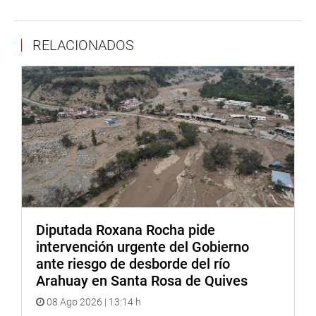
Ley que modifica la Ley 27783, Ley de Bases de la
Descentralización, precisando el ámbito territorial de
RELACIONADOS
competencias de nivel regional en el departamento de
Lima.
Lima, 30 de junio de 2021.
DESPACHO CONGRESAL
Diputada Roxana Rocha pide
intervención urgente del Gobierno
ante riesgo de desborde del río
Arahuay en Santa Rosa de Quives
08 Ago 2026 | 13:14 h