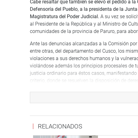
Cabe resaltar que también se elevó el pedido a la C
Defensoría del Pueblo, a la presidenta de la Junta 
Magistratura del Poder Judicial.
A su vez se solici
al Presidente de la República y al Ministro de Cul
comunidades de la provincia de Paruro, para abor
Ante las denuncias alcanzadas a la Comisión por
entre otras, del departamento del Cusco, los mism
violaciones a sus derechos humanos y la vulnerac
violándose además los principios procesales de tu
justicia ordinario para éstos casos, manifestando
criterio, donde se resuelven la disposición de der
de justicia comunal vulnerando derechos constitu
ratificado por el Perú, en desmedro de la Comunid
presente año.
RELACIONADOS
Lima, 06 de Abril del 2022