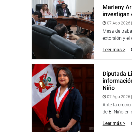
DESPACHO CONGRESAL
Marleny Ar
investigan 
07 Ago 2026 |
Mesa de trabaj
extorsión y el
Leer más >
Diputada Li
informació
Niño
07 Ago 2026 |
Ante la creci
de El Niño en el
Leer más >