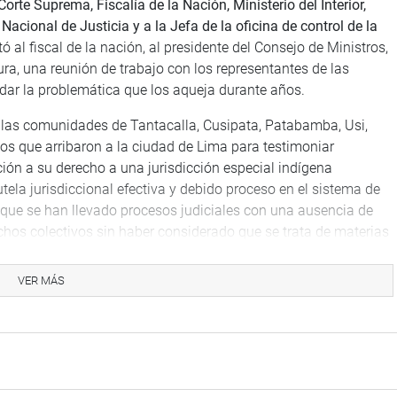
orte Suprema, Fiscalía de la Nación, Ministerio del Interior,
Nacional de Justicia y a la Jefa de la oficina de control de la
tó al fiscal de la nación, al presidente del Consejo de Ministros,
tura, una reunión de trabajo con los representantes de las
dar la problemática que los aqueja durante años.
 las comunidades de Tantacalla, Cusipata, Patabamba, Usi,
os que arribaron a la ciudad de Lima para testimoniar
ión a su derecho a una jurisdicción especial indígena
tela jurisdiccional efectiva y debido proceso en el sistema de
 que se han llevado procesos judiciales con una ausencia de
echos colectivos sin haber considerado que se trata de materias
cionales y tratados internacionales como el Convenio 169
ad de Tantacalla quien sería desalojada este 22 de abril del
VER MÁS