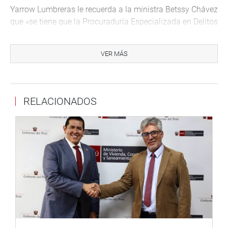
Yarrow Lumbreras le recuerda a la ministra Betssy Chávez
que «se tiene que la Procuraduría Especializada en Delitos
de Corrupción denunció ante el Ministerio Público al
señor Carhuapoma Yance por el presunto delito de
VER MÁS
negociación incompatible a raíz de los cuestionamientos
ligados a contrataciones irregulares en EsSalud».
«En este sentido, y en virtud a lo dispuesto en el numeral
RELACIONADOS
6.1 de la Ley N.° 27056, Ley de Creación del Seguro Social
de Salud, que dispone que los representantes del Estado
ante el Consejo Directivo del EsSalud son designados por
Resolución Suprema refrendada por el ministro de
Trabajo y Promoción del Empleo, solicito tenga a bien
remitir un Informe que contenga las acciones adoptadas
por su despacho, respecto a la continuidad en el cargo del
señor Mario Carhuapoma Yance».
Esto «debido a que las citadas irregularidades afectan a
una institución que debe promover mayor cobertura de la