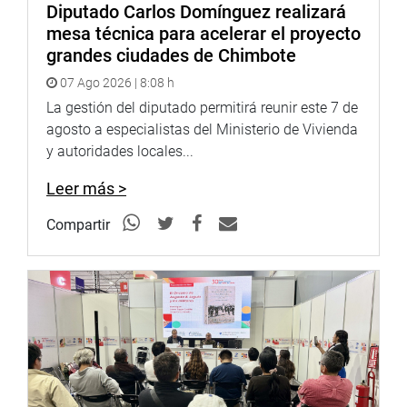
población asegurada, aumentar el rendimiento y la
Diputado Carlos Domínguez realizará
productividad laboral, y mejorar la calidad de los servicios
mesa técnica para acelerar el proyecto
de atención médica», finaliza el oficio.
grandes ciudades de Chimbote
07 Ago 2026 | 8:08 h
La gestión del diputado permitirá reunir este 7 de
DESPACHO CONGRESAL
agosto a especialistas del Ministerio de Vivienda
y autoridades locales...
Leer más >
Compartir