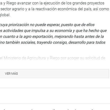
ura y Riego avanzar con la ejecución de los grandes proyectos
l sector agrario y a la reactivación económica del país, así como
global.
cuya priorización no puede esperar, puesto que de ellos
les actividades que impulsa a su economía y que ha hecho que
n cuanto a la agro exportación, mejorando hasta antes de la
no también sociales, trayendo consigo
, desarrollo para todos
el Ministerio de Agricultura y Riego por acoger su solicitud de
o consejos de administración temporal, así como la
ación de los órganos directivos de las organizaciones de
VER MÁS
electoral implicaría un grave riesgo de contagio en estos