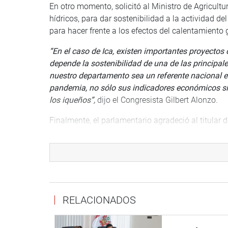
En otro momento, solicitó al Ministro de Agricult
hídricos, para dar sostenibilidad a la actividad de
para hacer frente a los efectos del calentamiento 
“En el caso de Ica, existen importantes proyectos 
depende la sostenibilidad de una de las principa
nuestro departamento sea un referente nacional e
pandemia, no sólo sus indicadores económicos si
los iqueños”,
dijo el Congresista Gilbert Alonzo.
Finalmente, el parlamentario agradeció al titular d
prórroga del mandato de los consejos directivos 
postergación de los procesos electorales de renov
usuarios de agua, toda vez que cualquier proceso 
tiempos de pandemia.
RELACIONADOS
Ica, 01 de junio 2020