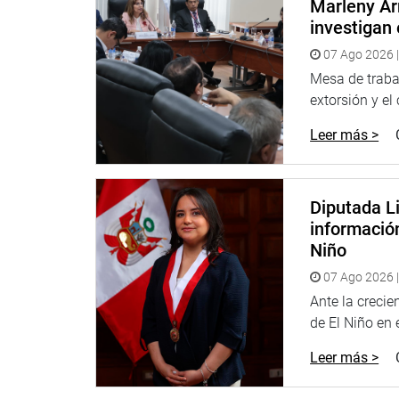
DESPACHO CONGRESAL
Marleny Ar
investigan 
07 Ago 2026 |
Mesa de trabaj
extorsión y el
Leer más >
Diputada Li
informació
Niño
07 Ago 2026 |
Ante la creci
de El Niño en el
Leer más >