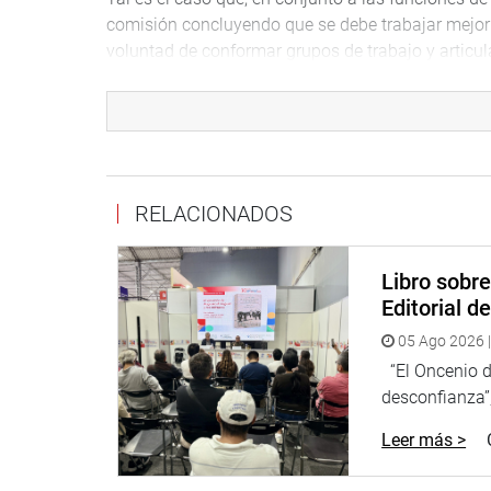
comisión concluyendo que se debe trabajar mejor 
voluntad de conformar grupos de trabajo y articu
Por su parte, el congresista Juan Burgos sustent
homologación automática de la remuneración de lo
Ballet Nacional, Coro Nacional, y sus similares en e
Finalmente, se debatió y aprobó por mayoría el 
RELACIONADOS
don Donato Enríquez Gutiérrez, por su destacada 
Redacción:
Equipo de Comunicaciones CCPC.
Libro sobr
Editorial d
05 Ago 2026 |
“El Oncenio de
desconfianza”,
Leer más >