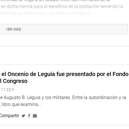
en dicha norma para el beneficio de la población teniendo la
lación de acciones para una mejor normativa.
ó el PL N° 2877-2022-CR, que propone disponer la
VER MÁS
s integrantes legales de la Orquesta Sinfónica Nacional,
l resto del país.
predictamen N°2565/2021-PE, que concede pensión de gracia a
labor como maestro ceramista y artista popular.
e el Oncenio de Leguía fue presentado por el Fondo
el Congreso
 11:22 h
 Augusto B. Leguía y los militares. Entre la subordinación y la
 libro que examina...
Compartir