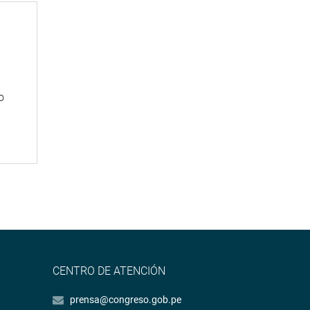
n
o
CENTRO DE ATENCIÓN
prensa@congreso.gob.pe