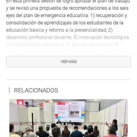
En esta primera sesión se logró aprobar el plan de trabajo
y se revisó una propuesta de recomendaciones a los seis
ejes del plan de emergencia educativa: 1) recuperación y
consolidación de aprendizajes de los estudiantes de la
educación básica y retorno a la presencialidad, 2)
desarrollo profesional docente, 3) innovación tecnológica
y competitividad educativa, 4) educación superior, 5)
atención integral de las poblaciónes rurales, indígenas,
afroperuanas y personas con discapacidad, y 6)
VER MÁS
descentralización.
Estas recomendaciones serán alcanzadas próximamente
al Ministerio de Educación.
RELACIONADOS
Lima, 15 de setiembre de 2021
DESPACHO CONGRESAL