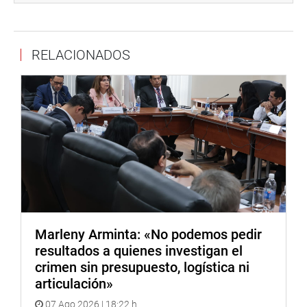
El parlamentario de Renovación Popular continuará
realizando la fiscalización correspondiente para que la
RELACIONADOS
implementación de estos servicios se realice de forma
rápida y eficiente.
Despacho del congresista Jorge Zeballos Aponte
Marleny Arminta: «No podemos pedir
resultados a quienes investigan el
crimen sin presupuesto, logística ni
articulación»
07 Ago 2026 | 18:22 h